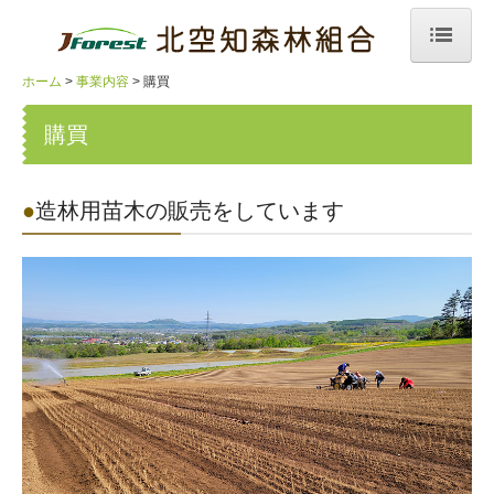
ホーム
事業内容
購買
ホーム
購買
組合について
お知らせ
●
造林用苗木の販売をしています
事業内容
指導
販売
森林整備
購買
山林斡旋情報