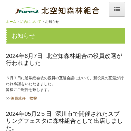
ホーム
組合について
お知らせ
ホーム
お知らせ
組合について
お知らせ
2024年6月7日 北空知森林組合の役員改選が
行われました
事業内容
指導
６月７日に通常総会後の役員の互選会議において、新役員の互選が行
われ承認をいただきました。
販売
皆様にご報告を致します。
>>
役員就任 挨拶
森林整備
2024年05月2５日 深川市で開催されたスプ
購買
リングフェスタに森林組合として出店しまし
た。
山林斡旋情報