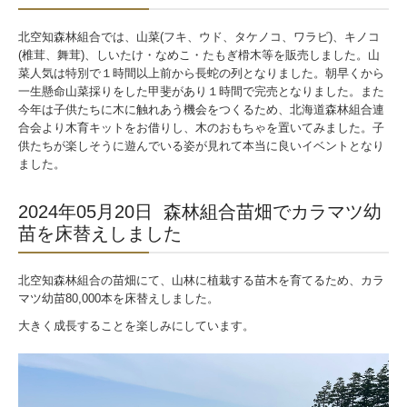
採用情報
北空知森林組合では、山菜(フキ、ウド、タケノコ、ワラビ)、キノコ
(椎茸、舞茸)、しいたけ・なめこ・たもぎ榾木等を販売しました。山
組合インタビュー
菜人気は特別で１時間以上前から長蛇の列となりました。朝早くから
一生懸命山菜採りをした甲斐があり１時間で完売となりました。また
今年は子供たちに木に触れあう機会をつくるため、北海道森林組合連
各種手続き
合会より木育キットをお借りし、木のおもちゃを置いてみました。子
供たちが楽しそうに遊んでいる姿が見れて本当に良いイベントとなり
お問合せ
ました。
2024年05月20日 森林組合苗畑でカラマツ幼
苗を床替えしました
北空知森林組合の苗畑にて、山林に植栽する苗木を育てるため、カラ
マツ幼苗80,000本を床替えしました。
大きく成長することを楽しみにしています。