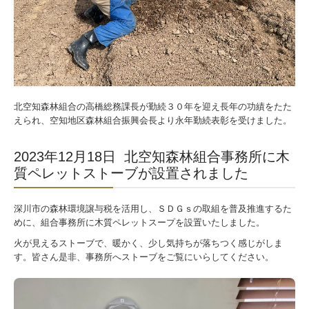
北空知森林組合の高橋総務課長が勤続３０年を迎え長年の功績をたた
えられ、空知地区森林組合振興会長より永年勤続表彰を受けました。
2023年12月18日 北空知森林組合事務所に木
質ペレットストーブが設置されました
深川市の森林環境譲与税を活用し、ＳＤＧｓの取組を普及推進するた
めに、組合事務所に木質ペレットスープを設置いたしました。
火が見えるストーブで、暖かく、少し気持ちが落ちつく感じがしま
す。皆さん是非、事務所へストーブをご覧にいらしてください。